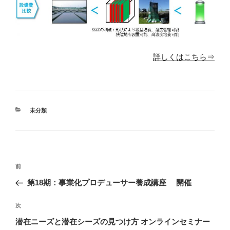
詳しくはこちら⇒
カ
未分類
テ
ゴ
リ
ー
投
前
前
稿
の
第18期：事業化プロデューサー養成講座 開催
ナ
投
ビ
稿
次
次
ゲ
の
潜在ニーズと潜在シーズの見つけ方 オンラインセミナー