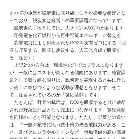
すべての企業が脱炭素に取り組むことが必要な状況とな
っており、脱炭素は経営上の重要課題になっています。
脱炭素の手段としては、大きく2つの方向があります。
①発電を化石燃料から再生可能エネルギーに替える
②非電力により排出されたCO2を実質ゼロにする（回
収し貯留する、回収し改質する、人工光合成で吸収す
る など））
上記2つの方向は、環境性の面ではプラスになります
が、一般にはコストが高くなる傾向にあります。経営課
題として取り組む限りは、脱炭素を実現すると共に新し
い売上に結びつくような活動が理想となります。そこ
で、注目されているのが「微細藻類」です。
たとえば、野菜の栽培は、CO2を吸収すると共に栽培
された野菜は商品となり売上につながります。微細藻類
も同様のことが可能となります。ただし、野菜との違い
は、「一般の植物に比べ数十倍の光合成能力がある」こ
と、及びクロレラやルテインなど「付加価値の高い高単