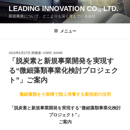
コ
LEADING INNOVATION CO., LTD.
ン
新規事業について、どこよりも深く考えている会社
テ
ン
ツ
メニュー
へ
ス
キ
投
2022年6月27日
投稿者:
USER_NAME
稿
ッ
「脱炭素と新規事業開発を実現す
日:
プ
る“微細藻類事業化検討プロジェク
ト”」ご案内
微細藻類を小面積で陸上培養する新技術の活用
「脱炭素と新規事業開発を実現する“微細藻類事業化検討
プロジェクト”」
ご案内