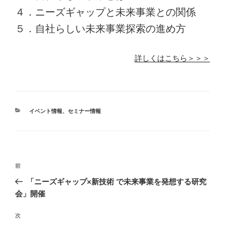
４．ニーズギャップと未来事業との関係
５．自社らしい未来事業探索の進め方
詳しくはこちら＞＞＞
カ
イベント情報
、
セミナー情報
テ
ゴ
リ
ー
投
前
前
稿
の
「ニーズギャップ×新技術 で未来事業を発想する研究
ナ
投
会」開催
ビ
稿
ゲ
次
次