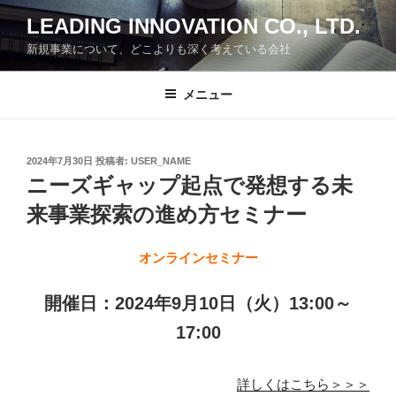
コ
LEADING INNOVATION CO., LTD.
ン
新規事業について、どこよりも深く考えている会社
テ
ン
ツ
メニュー
へ
ス
キ
投
2024年7月30日
投稿者:
USER_NAME
稿
ッ
ニーズギャップ起点で発想する未
日:
プ
来事業探索の進め方セミナー
オンラインセミナー
開催日：2024年9月10日（火）13:00～
17:00
詳しくはこちら＞＞＞