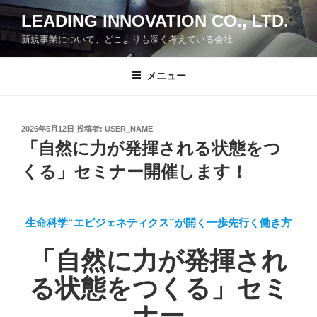
コ
LEADING INNOVATION CO., LTD.
ン
新規事業について、どこよりも深く考えている会社
テ
ン
ツ
メニュー
へ
ス
キ
投
2026年5月12日
投稿者:
USER_NAME
稿
ッ
「自然に力が発揮される状態をつ
日:
プ
くる」セミナー開催します！
生命科学“エピジェネティクス”が開く一歩先行く働き方
「自然に力が発揮され
る状態をつくる」セミ
ナー