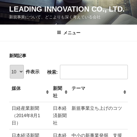
コ
LEADING INNOVATION CO., LTD.
ン
新規事業について、どこよりも深く考えている会社
テ
ン
ツ
メニュー
へ
ス
キ
新聞記事
ッ
プ
件表示
検索:
媒体
新聞
テーマ
社
日経産業新聞
日本経
新規事業立ち上げのコツ
（2014年8月1
済新聞
日）
社
日本経済新聞
日本経
中小の新事業発掘 支援