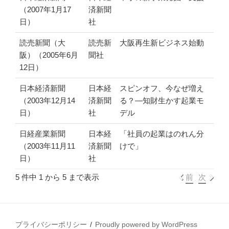
（2007年1月17
済新聞
日）
社
読売新聞（大
読売新
大阪再生新ビジネス始動
阪）（2005年6月
聞社
12日）
日本経済新聞
日本経
スピンオフ、今なぜ増え
（2003年12月14
済新聞
る？ ―知財生かす起業モ
日）
社
デル
日経産業新聞
日本経
「社員の起業はのれん分
（2003年11月11
済新聞
けで」
日）
社
5 件中 1 から 5 まで表示
前
次
プライバシーポリシー
Proudly powered by WordPress