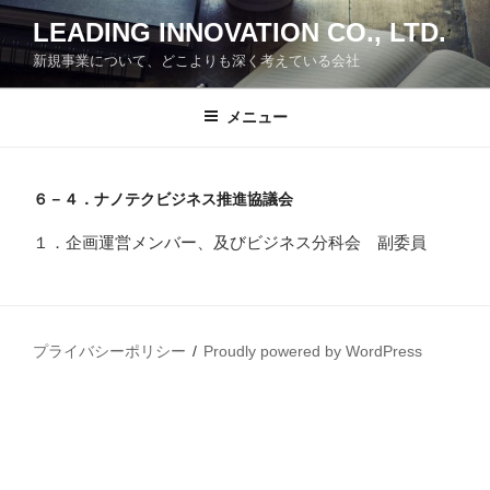
コ
LEADING INNOVATION CO., LTD.
ン
新規事業について、どこよりも深く考えている会社
テ
ン
ツ
メニュー
へ
ス
キ
６－４．ナノテクビジネス推進協議会
ッ
１．企画運営メンバー、及びビジネス分科会 副委員
プ
プライバシーポリシー
Proudly powered by WordPress