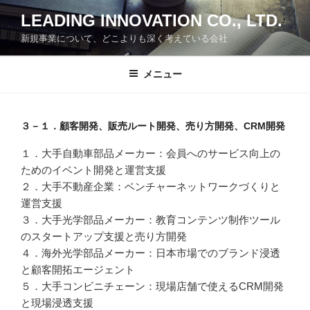
コ
LEADING INNOVATION CO., LTD.
ン
新規事業について、どこよりも深く考えている会社
テ
ン
ツ
メニュー
へ
ス
キ
３－１．顧客開発、販売ルート開発、売り方開発、CRM開発
ッ
１．大手自動車部品メーカー：会員へのサービス向上の
プ
ためのイベント開発と運営支援
２．大手不動産企業：ベンチャーネットワークづくりと
運営支援
３．大手光学部品メーカー：教育コンテンツ制作ツール
のスタートアップ支援と売り方開発
４．海外光学部品メーカー：日本市場でのブランド浸透
と顧客開拓エージェント
５．大手コンビニチェーン：現場店舗で使えるCRM開発
と現場浸透支援