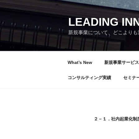
コ
ン
テ
LEADING INN
ン
新規事業について、どこよりも
ツ
へ
ス
キ
What’s New
新規事業サービス
ッ
プ
コンサルティング実績
セミナ
２－１．社内起業化制