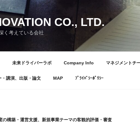
OVATION CO., LTD.
深く考えている会社
未来ドライバーラボ
Company Info
マネジメントチ
ー・講演、出版・論文
MAP
ﾌﾟﾗｲﾊﾞｼｰﾎﾟﾘｼｰ
度の構築・運営支援、新規事業テーマの客観的評価・審査